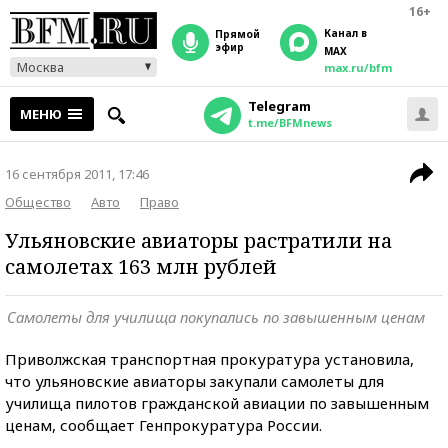
16+
Канал в
прямой
эфир
MAX
Москва
max.ru/bfm
Telegram
МЕНЮ
t.me/BFMnews
16 сентября 2011, 17:46
Общество
Авто
Право
Ульяновские авиаторы растратили на
самолетах 163 млн рублей
Самолеты для училища покупались по завышенным ценам
Приволжская транспортная прокуратура установила,
что ульяновские авиаторы закупали самолеты для
училища пилотов гражданской авиации по завышенным
ценам, сообщает Генпрокуратура России.