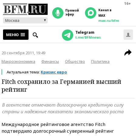
16+
Канал в
прямой
эфир
MAX
Москва
max.ru/bfm
Telegram
МЕНЮ
t.me/BFMnews
20 сентября 2011, 19:49
Макроэкономика
Финансы
Общество
Политика
Актуальная тема:
Кризис евро
Fitch сохранило за Германией высший
рейтинг
В агентстве отмечают долгосрочную кредитную силу
страны и надежные показатели экономического роста
Международное рейтинговое агентство Fitch
подтвердило долгосрочный суверенный рейтинг