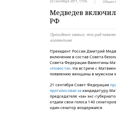
22 сентября 2011, 17:56
Общест
Медведев включил 
РФ
Президент заявил, что рад появл
коллективе
Президент России Дмитрий Медве
включении в состав Совета безоп
Совета Федерации Валентины Ма
«Новости»
. На встрече с Матвиен
появлению женщины в мужском к
21 сентября Совет Федерации
пр
проголосовал за
кандидатуру Мат
председателя: «за» экс-губернат
отдали свои голоса 140 сенаторов
один сенатор воздержался.