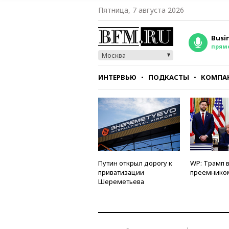
Пятница, 7 августа 2026
Busi
прям
Москва
ИНТЕРВЬЮ
ПОДКАСТЫ
КОМПА
СТИЛЬ
ТЕСТЫ
Путин открыл дорогу к
WP: Трамп 
приватизации
преемнико
Шереметьева