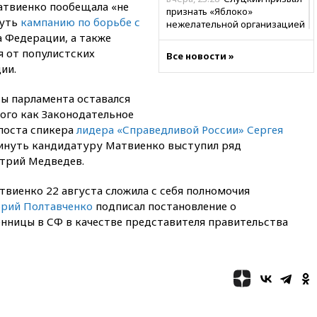
атвиенко пообещала «не
признать «Яблоко»
нуть
кампанию по борьбе с
нежелательной организацией
 Федерации, а также
вчера, 23:15
В Смоленске
я от популистских
Все новости »
ребенок и женщина погибли
ии.
при падении деревьев во
время урагана
ты парламента оставался
вчера, 22:55
В Москве в
ого как Законодательное
пятницу ожидаются ливни
 поста спикера
лидера «Справедливой России» Сергея
вчера, 22:35
Винисиус
винуть кандидатуру Матвиенко выступил ряд
продлил контракт с «Реалом»
трий Медведев.
до 2032 года
вчера, 22:28
Отказаться от
виенко 22 августа сложила с себя полномочия
российского гражданства
орий Полтавченко
подписал постановление о
станет значительно дороже
нницы в СФ в качестве представителя правительства
вчера, 22:20
Путин назвал 76-ю
гвардейскую десантно-
штурмовую дивизию
легендарной
вчера, 22:15
Путин заслушал
доклад о ситуации на