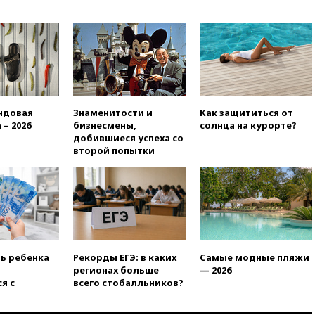
Ярославля приостановили
работу
вчера, 19:35
WP: Трамп
призвал доноров-
республиканцев поддержать
Вэнса на выборах 2028 года
вчера, 19:20
Число ломбардов
в РФ превысило максимум
ндовая
Знаменитости и
Как защититься от
2022 года
 – 2026
бизнесмены,
солнца на курорте?
добившиеся успеха со
вчера, 19:15
Жуковский и
второй попытки
аэропорт Геленджика
возобновили работу
вчера, 19:00
Путин уточнил
порядок присвоения воинских
званий добровольцам
вчера, 18:50
Euractiv: восток
Финляндии приходит в упадок
ть ребенка
Рекорды ЕГЭ: в каких
Самые модные пляжи
без российских туристов
регионах больше
— 2026
я с
всего стобалльников?
вчера, 18:35
В Жуковском и
аэропорту Геленджика
введены ограничения