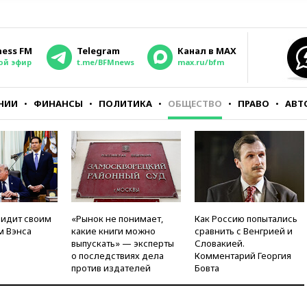
ness FM
Telegram
Канал в MAX
ой эфир
t.me/BFMnews
max.ru/bfm
НИИ
ФИНАНСЫ
ПОЛИТИКА
ОБЩЕСТВО
ПРАВО
АВТ
видит своим
«Рынок не понимает,
Как Россию попытались
м Вэнса
какие книги можно
сравнить с Венгрией и
выпускать» — эксперты
Словакией.
о последствиях дела
Комментарий Георгия
против издателей
Бовта