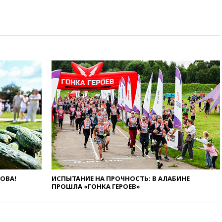
рекомендовать не посещать
Армению
вчера, 20:35
ПВО за день
сбила еще 281 украинский
беспилотник над Россией
вчера, 20:27
Ямпольская
призвала оптимизировать
олимпиады для поступления в
вузы
вчера, 20:15
Минтранс
предложил оплачивать
защиту дорог от БПЛА из
средств на ремонт
вчера, 20:00
Зеленский 8
августа посетит Сербию с
официальным визитом
ЛОВА!
ИСПЫТАНИЕ НА ПРОЧНОСТЬ: В АЛАБИНЕ
вчера, 19:58
В Госдуму будет
ПРОШЛА «ГОНКА ГЕРОЕВ»
внесен законопроект об
отмене ЕГЭ
вчера, 19:50
Аэропорты Сочи и