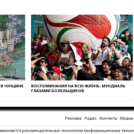
вчера, 18:21
Зюганов
присоединился к критике
«Яблока»
вчера, 18:15
Четыре человека
пострадали при атаках ВСУ на
Белгородскую область
вчера, 18:00
Совет мира
выбрал подрядчика для
строительства военной базы в
Газе
вчера, 17:50
Миронов призвал
снять «Яблоко» с выборов в
Госдуму
В ЧУНЦИНЕ
ВОСПОМИНАНИЯ НА ВСЮ ЖИЗНЬ. МУНДИАЛЬ
ГЛАЗАМИ БОЛЕЛЬЩИКОВ
вчера, 17:45
Правительство
получит «золотую акцию» в
управлении аэропортом
Шереметьево
Реклама
Радио
Контакты
Медиа-
вчера, 17:35
Шесть человек
пострадали при ударе ВСУ по
автобусу в Запорожской
рименяются рекомендательные технологии (информационные техно