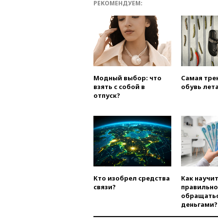
РЕКОМЕНДУЕМ:
Модный выбор: что
Самая тре
взять с собой в
обувь лета
отпуск?
Кто изобрел средства
Как научи
связи?
правильно
обращатьс
деньгами?