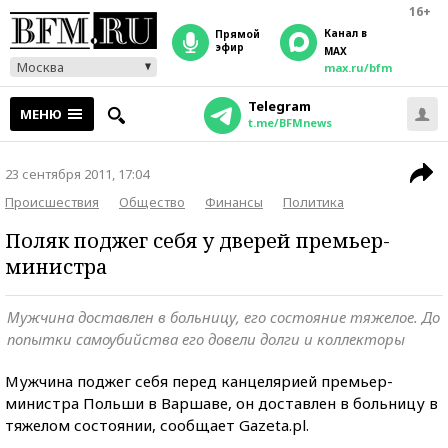
16+
Канал в
прямой
эфир
MAX
Москва
max.ru/bfm
Telegram
МЕНЮ
t.me/BFMnews
23 сентября 2011, 17:04
Происшествия
Общество
Финансы
Политика
Поляк поджег себя у дверей премьер-
министра
Мужчина доставлен в больницу, его состояние тяжелое. До
попытки самоубийства его довели долги и коллекторы
Мужчина поджег себя перед канцелярией премьер-
министра Польши в Варшаве, он доставлен в больницу в
тяжелом состоянии, сообщает Gazeta.pl.