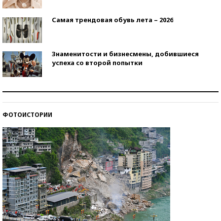
Самая трендовая обувь лета – 2026
Знаменитости и бизнесмены, добившиеся
успеха со второй попытки
Как защититься от солнца на курорте?
ФОТОИСТОРИИ
Кто изобрел средства связи?