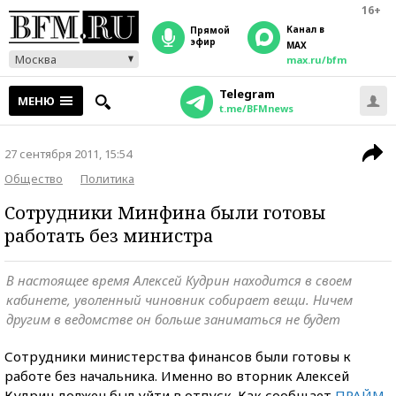
16+
Канал в
прямой
эфир
MAX
Москва
max.ru/bfm
Telegram
МЕНЮ
t.me/BFMnews
27 сентября 2011, 15:54
Общество
Политика
Сотрудники Минфина были готовы
работать без министра
В настоящее время Алексей Кудрин находится в своем
кабинете, уволенный чиновник собирает вещи. Ничем
другим в ведомстве он больше заниматься не будет
Сотрудники министерства финансов были готовы к
работе без начальника. Именно во вторник Алексей
Кудрин должен был уйти в отпуск. Как сообщает
ПРАЙМ
,