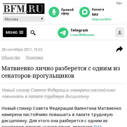
16+
Канал в
прямой
эфир
MAX
Москва
max.ru/bfm
Telegram
МЕНЮ
t.me/BFMnews
28 сентября 2011, 15:53
Общество
Политика
Матвиенко лично разберется с одним из
сенаторов-прогульщиков
Новый спикер Совета Федерации намерена настойчиво
повышать в палате трудовую дисциплину
Новый спикер Совета Федерации Валентина Матвиенко
намерена настойчиво повышать в палате трудовую
дисциплину. Для этого она разберется с одним из
сенаторов-прогульщиков лично, передает
РИА