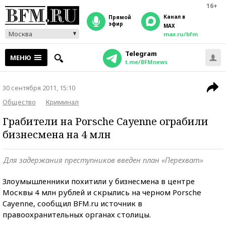
16+
Канал в
прямой
эфир
MAX
Москва
max.ru/bfm
Telegram
МЕНЮ
t.me/BFMnews
30 сентября 2011, 15:10
Общество
Криминал
Грабители на Porsche Cayenne ограбили
бизнесмена на 4 млн
Для задержания преступников введен план «Перехват»
Злоумышленники похитили у бизнесмена в центре
Москвы 4 млн рублей и скрылись на черном Porsche
Cayenne, сообщил BFM.ru источник в
правоохранительных органах столицы.