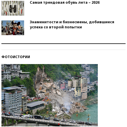
Самая трендовая обувь лета – 2026
Знаменитости и бизнесмены, добившиеся
успеха со второй попытки
Как защититься от солнца на курорте?
ФОТОИСТОРИИ
Кто изобрел средства связи?