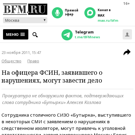
16+
Канал в
прямой
эфир
MAX
Москва
max.ru/bfm
Telegram
МЕНЮ
t.me/BFMnews
23 ноября 2011, 15:47
Общество
Право
На офицера ФСИН, заявившего о
нарушениях, могут завести дело
Прокуратура не обнаружила фактов, подтверждающих
слова сотрудника «Бутырки» Алексея Козлова
Сотрудника столичного СИЗО «Бутырка», выступившего
в некоторых СМИ с заявлением о нарушениях в
следственном изоляторе, могут привлечь к уголовной
ответственности, заявил зампрокурора Москвы Борис