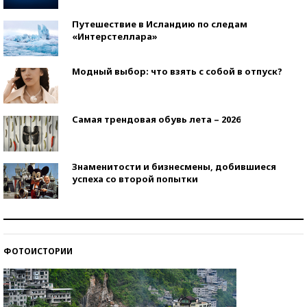
Путешествие в Исландию по следам
«Интерстеллара»
Модный выбор: что взять с собой в отпуск?
Самая трендовая обувь лета – 2026
Знаменитости и бизнесмены, добившиеся
успеха со второй попытки
Как защититься от солнца на курорте?
ФОТОИСТОРИИ
Кто изобрел средства связи?