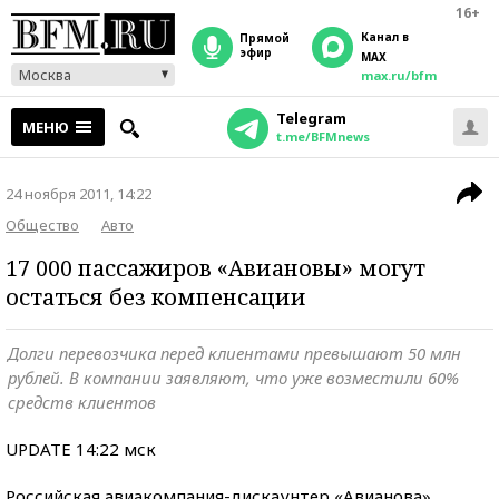
16+
Канал в
прямой
эфир
MAX
Москва
max.ru/bfm
Telegram
МЕНЮ
t.me/BFMnews
24 ноября 2011, 14:22
Общество
Авто
17 000 пассажиров «Авиановы» могут
остаться без компенсации
Долги перевозчика перед клиентами превышают 50 млн
рублей. В компании заявляют, что уже возместили 60%
средств клиентов
UPDATE 14:22 мск
Российская авиакомпания-дискаунтер «Авианова»,