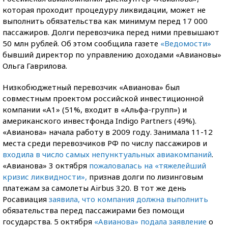
которая проходит процедуру ликвидации, может не
выполнить обязательства как минимум перед 17 000
пассажиров. Долги перевозчика перед ними превышают
50 млн рублей. Об этом сообщила газете
«Ведомости»
бывший директор по управлению доходами «Авиановы»
Ольга Гаврилова.
Низкобюджетный перевозчик «Авианова» был
совместным проектом российской инвестиционной
компании «А1» (51%, входит в «Альфа-групп») и
американского инвестфонда Indigo Partners (49%).
«Авианова» начала работу в 2009 году. Занимала 11-12
места среди перевозчиков РФ по числу пассажиров и
входила в число самых непунктуальных авиакомпаний
.
«Авианова» 3 октября
пожаловалась на «тяжелейший
кризис ликвидности»,
признав долги по лизинговым
платежам за самолеты Airbus 320. В тот же день
Росавиация
заявила, что компания должна выполнить
обязательства перед пассажирами без помощи
государства. 5 октября
«Авианова» подала заявление
о