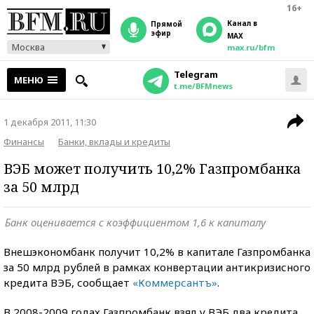
16+
Канал в
прямой
эфир
MAX
Москва
max.ru/bfm
Telegram
МЕНЮ
t.me/BFMnews
1 декабря 2011, 11:30
Финансы
Банки, вклады и кредиты
ВЭБ может получить 10,2% Газпромбанка
за 50 млрд
Банк оценивается с коэффициентом 1,6 к капиталу
Внешэкономбанк получит 10,2% в капитале Газпромбанка
за 50 млрд рублей в рамках конвертации антикризисного
кредита ВЭБ, сообщает
«Коммерсантъ»
.
В 2008-2009 годах Газпромбанк взял у ВЭБ два кредита