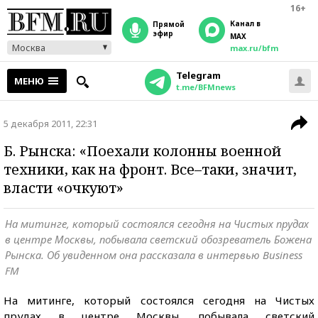
16+
Канал в
прямой
эфир
MAX
Москва
max.ru/bfm
Telegram
МЕНЮ
t.me/BFMnews
5 декабря 2011, 22:31
Б. Рынска: «Поехали колонны военной
техники, как на фронт. Все–таки, значит,
власти «очкуют»
На митинге, который состоялся сегодня на Чистых прудах
в центре Москвы, побывала светский обозреватель Божена
Рынска. Об увиденном она рассказала в интервью Business
FM
На митинге, который состоялся сегодня на Чистых
прудах в центре Москвы, побывала светский