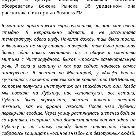
обозреватель Божена Рынска. Об увиденном она
рассказала в интервью Business FM.
Я митинг практически «просачковала», за что мне очень
стыдно. Я неправильно оделась, я не рассчитала
температуру, одела шубу. Начался дождь, там была толпа,
я физически не могу стоять в очереди, там была реальная
давка, одна рамка металическая, в общем я смотрела
митинг с Чистопрудного. Быков «толкал» замечательную
речь. Я села в машину и как раз сейчас началось самое
интересное. Я поехала по Мясницкой, у «Альфа Банка»
кучковалось какое-то невозможное количество ОМОНовцев,
которые получали инструктаж от гражданских лиц. Когда
мы поехали на Лубянку, нас «стопанули», все встали,
Лубянка была перекрыта, поехали колонны военной
техники, как на фронт уезжали. После чего Лубянку
перекрыли вообще. Через улицу растянулась шеренга бойцов
со щитами. Говорили, что демонстранты хотят идти на
Лубянку и по этому поводу дикое количество бойцов
собрались защищать «осиное гнездо» от безоружных людей.