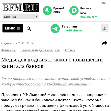
16+
Канал в
прямой
эфир
MAX
Москва
max.ru/bfm
Telegram
МЕНЮ
t.me/BFMnews
6 декабря 2011, 11:46
Финансы
Банки, вклады и кредиты
Право
Медведев подписал закон о повышении
капитала банков
Закон направлен на повышение финансовой устойчивости и
конкурентоспособности кредитных организаций
Президент РФ Дмитрий Медведев подписал поправки к
закону о банках и банковской деятельности, которые
предусматривают повышение финансовой устойчивости
и конкурентоспособности кредитных организаций,