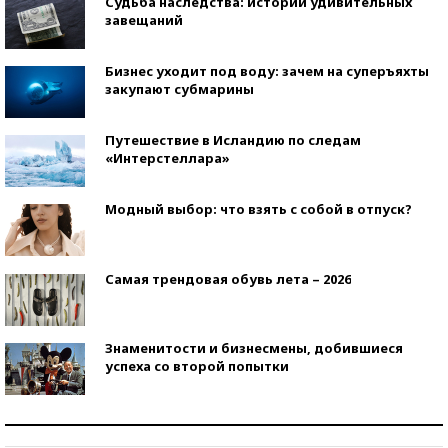
Судьба наследства: истории удивительных
завещаний
Бизнес уходит под воду: зачем на суперъяхты
закупают субмарины
Путешествие в Исландию по следам
«Интерстеллара»
Модный выбор: что взять с собой в отпуск?
Самая трендовая обувь лета – 2026
Знаменитости и бизнесмены, добившиеся
успеха со второй попытки
Как защититься от солнца на курорте?