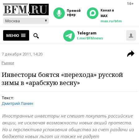
16+
Канал в
прямой
эфир
MAX
Москва
max.ru/bfm
Telegram
МЕНЮ
t.me/BFMnews
7 декабря 2011, 14:20
Рынки
Инвесторы боятся «перехода» русской
зимы в «арабскую весну»
Текст:
Дмитрий Ланин
Иностранные инвесторы не спешат покупать российские
акции, не исключая возможности новых акций протеста.
Но и перспектива успокоения общества за счет раздачи из
бюджета новых льгот их также не радует