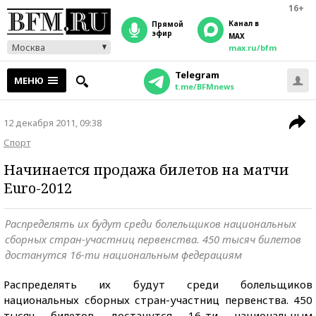
16+
Канал в
прямой
эфир
MAX
Москва
max.ru/bfm
Telegram
МЕНЮ
t.me/BFMnews
12 декабря 2011, 09:38
Спорт
Начинается продажа билетов на матчи
Euro-2012
Распределять их будут среди болельщиков национальных
сборных стран-участниц первенства. 450 тысяч билетов
достанутся 16-ти национальным федерациям
Распределять их будут среди болельщиков
национальных сборных стран-участниц первенства. 450
тысяч билетов достанутся 16-ти национальным