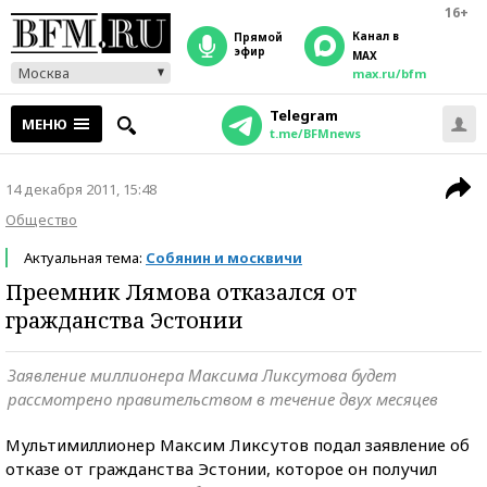
16+
Канал в
прямой
эфир
MAX
Москва
max.ru/bfm
Telegram
МЕНЮ
t.me/BFMnews
14 декабря 2011, 15:48
Общество
Актуальная тема:
Собянин и москвичи
Преемник Лямова отказался от
гражданства Эстонии
Заявление миллионера Максима Ликсутова будет
рассмотрено правительством в течение двух месяцев
Мультимиллионер Максим Ликсутов подал заявление об
отказе от гражданства Эстонии, которое он получил