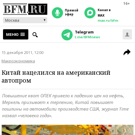
16+
Канал в
прямой
эфир
MAX
Москва
max.ru/bfm
Telegram
МЕНЮ
t.me/BFMnews
15 декабря 2011, 12:00
Макроэкономика
Китай нацелился на американский
автопром
Повышение квот ОПЕК привело к падению цен на нефть,
Меркель призывает к терпению, Китай повышает
пошлины на автомобили производства США, журнал Time
назвал «человека года».