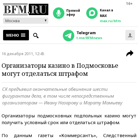
16+
Канал в
прямой
эфир
MAX
Москва
max.ru/bfm
Telegram
МЕНЮ
t.me/BFMnews
16 декабря 2011, 12:45
Организаторы казино в Подмосковье
могут отделаться штрафом
СК предъявил окончательные обвинения шести
фигурантам дела, в том числе непосредственным
организаторам — Ивану Назарову и Марату Мамыеву
Организаторы подмосковных подпольных казино могут
получить условный срок или отделаться штрафом.
По данным газеты «Коммерсантъ», Следственный