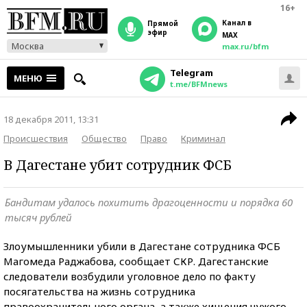
16+
Канал в
прямой
эфир
MAX
Москва
max.ru/bfm
Telegram
МЕНЮ
t.me/BFMnews
18 декабря 2011, 13:31
Происшествия
Общество
Право
Криминал
В Дагестане убит сотрудник ФСБ
Бандитам удалось похитить драгоценности и порядка 60
тысяч рублей
Злоумышленники убили в Дагестане сотрудника ФСБ
Магомеда Раджабова, сообщает СКР. Дагестанские
следователи возбудили уголовное дело по факту
посягательства на жизнь сотрудника
правоохранительного органа, а также хищения чужого