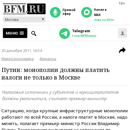
16+
Канал в
прямой
эфир
MAX
Москва
max.ru/bfm
Telegram
МЕНЮ
t.me/BFMnews
20 декабря 2011, 16:54
Макроэкономика
Финансы
Путин: монополии должны платить
налоги не только в Москве
Налоговые источники у субъектов и муниципалитетов
должны увеличиться, считает премьер-министр
Ситуацию, когда крупные инфраструктурные монополии
работают по всей России, а налоги платят в Москве, надо
менять, полагает премьер-министр России Владимир
Путин. Такое мнение он выразил на совещании по