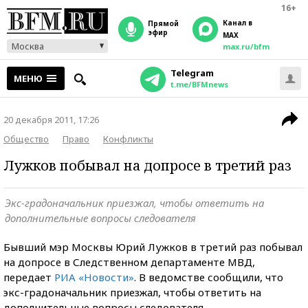
16+
Канал в
прямой
эфир
MAX
Москва
max.ru/bfm
Telegram
МЕНЮ
t.me/BFMnews
20 декабря 2011, 17:26
Общество
Право
Конфликты
Лужков побывал на допросе в третий раз
Экс-градоначальник приезжал, чтобы ответить на
дополнительные вопросы следователя
Бывший мэр Москвы Юрий Лужков в третий раз побывал
на допросе в Следственном департаменте МВД,
передает
РИА «Новости»
. В ведомстве сообщили, что
экс-градоначальник приезжал, чтобы ответить на
дополнительные вопросы следователя.