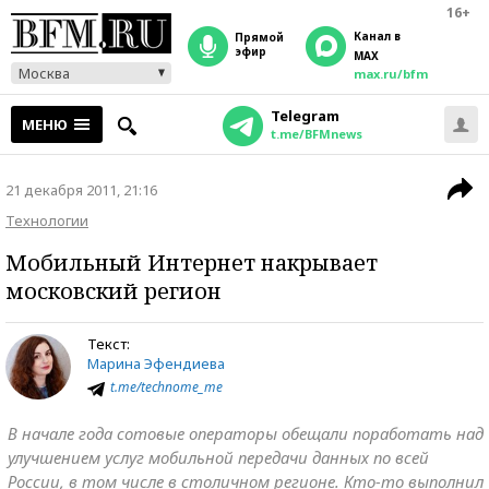
16+
Канал в
прямой
эфир
MAX
Москва
max.ru/bfm
Telegram
МЕНЮ
t.me/BFMnews
21 декабря 2011, 21:16
Технологии
Мобильный Интернет накрывает
московский регион
Текст:
Марина Эфендиева
t.me/technome_me
В начале года сотовые операторы обещали поработать над
улучшением услуг мобильной передачи данных по всей
России, в том числе в столичном регионе. Кто-то выполнил