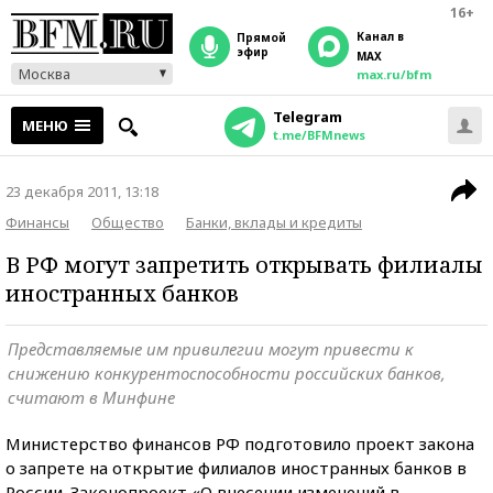
16+
Канал в
прямой
эфир
MAX
Москва
max.ru/bfm
Telegram
МЕНЮ
t.me/BFMnews
23 декабря 2011, 13:18
Финансы
Общество
Банки, вклады и кредиты
В РФ могут запретить открывать филиалы
иностранных банков
Представляемые им привилегии могут привести к
снижению конкурентоспособности российских банков,
считают в Минфине
Министерство финансов РФ подготовило проект закона
о запрете на открытие филиалов иностранных банков в
России. Законопроект «О внесении изменений в