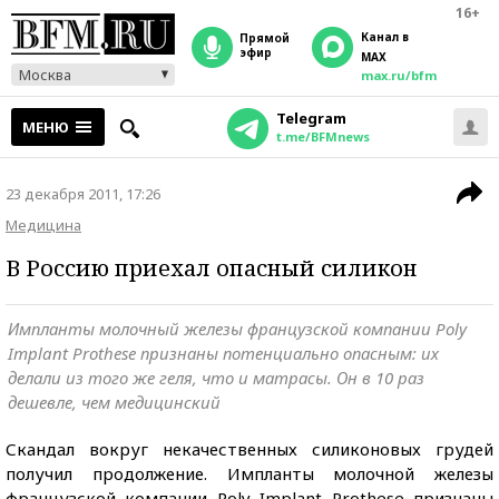
16+
Канал в
прямой
эфир
MAX
Москва
max.ru/bfm
Telegram
МЕНЮ
t.me/BFMnews
23 декабря 2011, 17:26
Медицина
В Россию приехал опасный силикон
Импланты молочный железы французской компании Poly
Implant Prothese признаны потенциально опасным: их
делали из того же геля, что и матрасы. Он в 10 раз
дешевле, чем медицинский
Скандал вокруг некачественных силиконовых грудей
получил продолжение. Импланты молочной железы
французской компании Poly Implant Prothese признаны