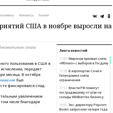
ономика
Финансы
Рынки
риятий США в ноябре выросли на
 Локомотивом стала
Лента новостей
17:50
Миронов призвал снять
ьного пользования в США в
«Яблоко» с выборов в Госдуму
 исчислении, передает
17:25
В аэропортах Сочи и
ре месяца. В октябре
Геленджика сняты
онижение
был
ограничения
усте фиксировался спад.
17:17
Власти РФ помогут
пострадавшему от атак на
чительным увеличением
склады Wildberries бизнесу
 том числе благодаря
16:55
Экс-директору Popcorn
Books запросили четыре года