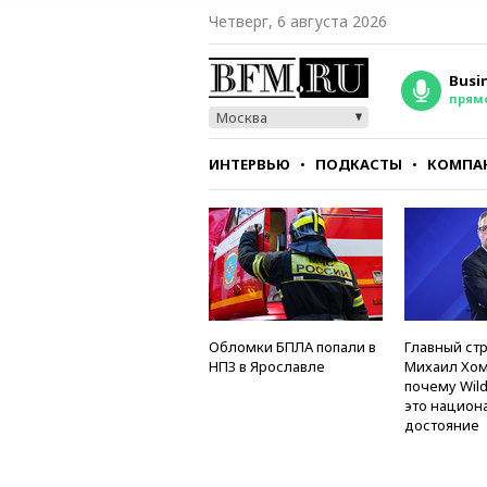
Четверг, 6 августа 2026
Busi
прям
Москва
ИНТЕРВЬЮ
ПОДКАСТЫ
КОМПА
СТИЛЬ
ТЕСТЫ
Обломки БПЛА попали в
Главный стр
НПЗ в Ярославле
Михаил Хом
почему Wild
это национ
достояние