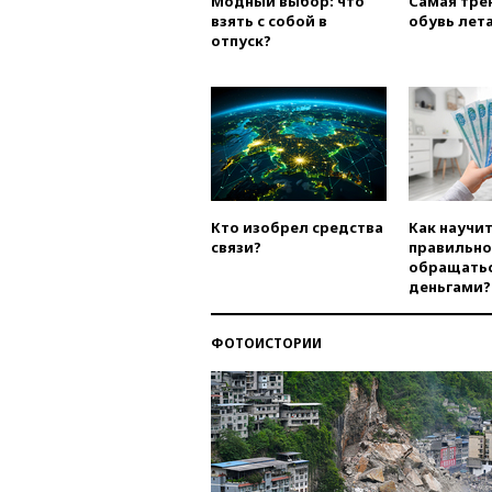
Модный выбор: что
Самая тре
взять с собой в
обувь лета
отпуск?
Кто изобрел средства
Как научи
связи?
правильно
обращатьс
деньгами?
ФОТОИСТОРИИ