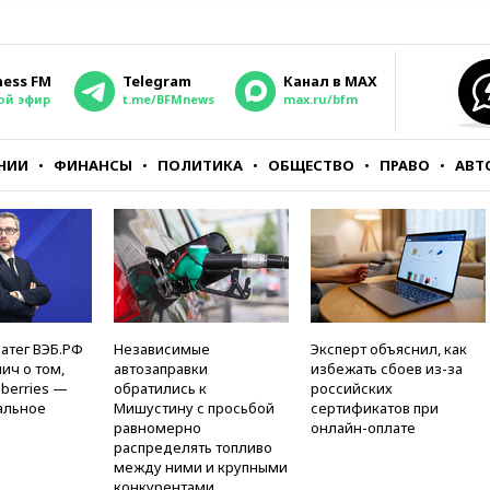
ness FM
Telegram
Канал в MAX
ой эфир
t.me/BFMnews
max.ru/bfm
НИИ
ФИНАНСЫ
ПОЛИТИКА
ОБЩЕСТВО
ПРАВО
АВТ
атег ВЭБ.РФ
Независимые
Эксперт объяснил, как
ич о том,
автозаправки
избежать сбоев из-за
berries —
обратились к
российских
альное
Мишустину с просьбой
сертификатов при
равномерно
онлайн-оплате
распределять топливо
между ними и крупными
конкурентами