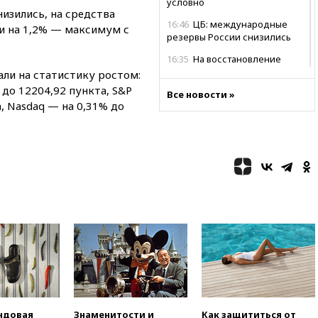
условно
изились, на средства
16:46
ЦБ: международные
ли на 1,2% — максимум с
резервы России снизились
16:35
На восстановление
Херсонской области направят
ли на статистику ростом:
6,8 млрд рублей
 до 12204,92 пункта, S&P
Все новости »
, Nasdaq — на 0,31% до
16:16
The Guardian: ученые
США создали
гипоаллергенных собак
15:45
Спутник «Электро-Л» №
5 введен в эксплуатацию
15:35
Два человека погибли
при атаках дронов ВСУ в
Брянской области
15:15
В половине штатов США
зафиксирована вспышка
сальмонеллеза
14:57
Жара в Европе может
нанести ущерб экономике в
размере €800 млрд
ндовая
Знаменитости и
Как защититься от