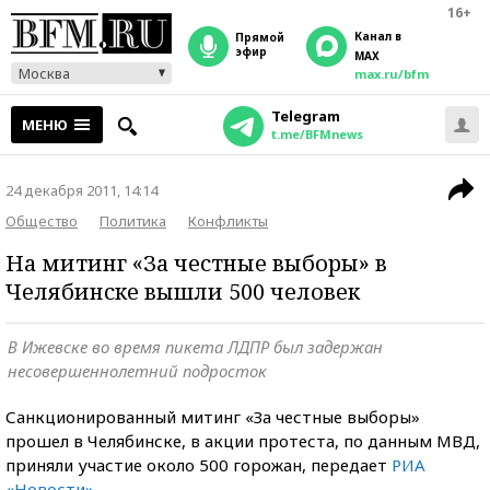
16+
Канал в
прямой
эфир
MAX
Москва
max.ru/bfm
Telegram
МЕНЮ
t.me/BFMnews
24 декабря 2011, 14:14
Общество
Политика
Конфликты
На митинг «За честные выборы» в
Челябинске вышли 500 человек
В Ижевске во время пикета ЛДПР был задержан
несовершеннолетний подросток
Санкционированный митинг «За честные выборы»
прошел в Челябинске, в акции протеста, по данным МВД,
приняли участие около 500 горожан, передает
РИА
«Новости»
.