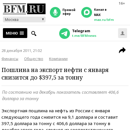
16+
Канал в
прямой
эфир
MAX
Москва
max.ru/bfm
Telegram
МЕНЮ
t.me/BFMnews
28 декабря 2011, 21:02
Финансы
Общество
Компании
Пошлина на экспорт нефти с января
снизится до $397,5 за тонну
По состоянию на декабрь показатель составляет 406,6
доллара за тонну
Экспортная пошлина на нефть из России с января
следующего года снизится на 9,1 доллара и составит
397,5 доллара за тонну с 406,6 доллара за тонну в
декабре этого года, следует из соответствующего