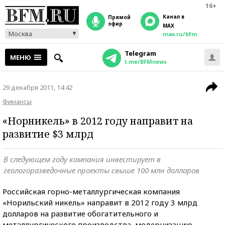
16+
Канал в
прямой
эфир
MAX
Москва
max.ru/bfm
Telegram
МЕНЮ
t.me/BFMnews
29 декабря 2011, 14:42
Финансы
«Норникель» в 2012 году направит на
развитие $3 млрд
В следующем году компания инвестирует в
геологоразведочные проекты свыше 100 млн долларов
Российская горно-металлургическая компания
«Норильский никель» направит в 2012 году 3 млрд
долларов на развитие обогатительного и
металлургического производства, модернизацию