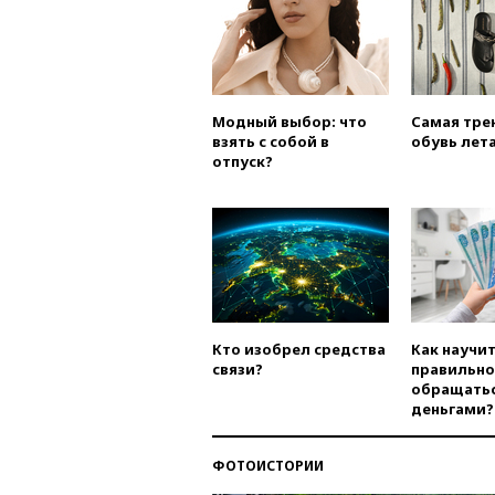
Модный выбор: что
Самая тре
взять с собой в
обувь лета
отпуск?
Кто изобрел средства
Как научи
связи?
правильно
обращатьс
деньгами?
ФОТОИСТОРИИ