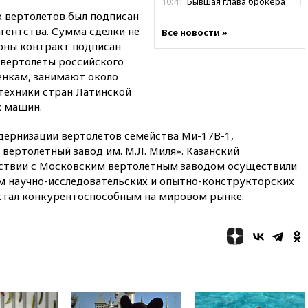
10:41
Бывшая глава брокера
Mind Money Юлия Хандошко
х вертолетов был подписан
признала свою вину
агентства. Сумма сделки не
Все новости »
роны контракт подписан
10:41
Пашинян: Армения
понимает невозможность
 вертолеты российского
одновременного членства в
енкам, занимают около
ЕС и ЕАЭС
техники стран Латинской
х машин.
10:21
ФСБ задержала более
20 сотрудников пунктов
обмена криптовалюты в
одернизации вертолетов семейства Ми-17В-1,
«Москве-Сити»
вертолетный завод им. М.Л. Миля». Казанский
10:13
Минтранс предлагает
йствии с Московским вертолетным заводом осуществили
тратить средства дорожных
м научно-исследовательских и опытно-конструкторских
фондов на защиту трасс от
 стал конкурентоспособным на мировом рынке.
БПЛА
09:56
Хакеры нашли
документы об ударах ВСУ по
нефтяным терминалам в
России
09:49
WSJ: Трамп «сходит с
ума» из-за сообщений в СМИ
об истощении боеприпасов у