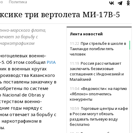
во
Политика
ксике три вертолета МИ-17В-5
нно-морского флота,
Лента новостей
ечает за борьбу с
 наркотрафиком
11:22
При стрельбе в школе в
Таиланде погибли пять
человек
ногоцелевых военно-
-5. Об этом сообщил
РИА
11:19
Россия рассчитывает
ик в военных кругах
заключить безвизовые
соглашения с Индонезией и
роизводства Казанского
Малайзией
ь поставлены заказчику в
иобретены по системе
11:04
«Ведомости»: на партию
«Яблоко» ополчились
 Nacional de Obras y
конкуренты
нистерством военно-
дние годы наряду с
10:59
Торговые центры и кафе
в России могут обязать
ом отвечает за борьбу с
раздавать питьевую воду
и наркотрафиком в
бесплатно
ы.