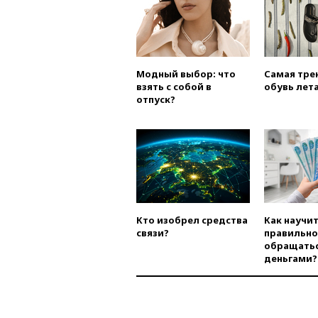
Модный выбор: что
Самая тре
взять с собой в
обувь лета
отпуск?
Кто изобрел средства
Как научи
связи?
правильно
обращатьс
деньгами?