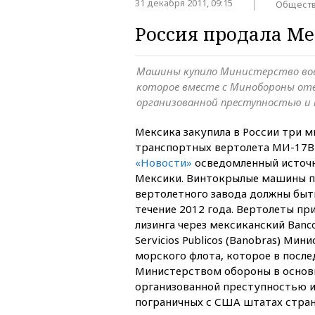
31 декабря 2011, 09:15
Общест
Россия продала Ме
Машины купило Министерство вое
которое вместе с Минобороны отв
организованной преступностью и
Мексика закупила в России три м
транспортных вертолета МИ-17В
«Новости»
осведомленный источн
Мексики. Винтокрылые машины п
вертолетного завода должны быт
течение 2012 года. Вертолеты пр
лизинга через мексиканский Banco
Servicios Publicos (Banobras) Ми
морского флота, которое в после
Министерством обороны в основн
организованной преступностью 
пограничных с США штатах стран