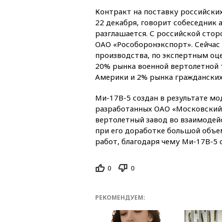
Контракт на поставку российски
22 декабря, говорит собеседник 
разглашается. С российской сто
ОАО «Рособоронэкспорт». Сейчас
производства, по экспертным оц
20% рынка военной вертолетной 
Америки и 2% рынка граждански
Ми-17В-5 создан в результате м
разработанных ОАО «Московский 
вертолетный завод во взаимоде
при его доработке большой объе
работ, благодаря чему Ми-17В-5
0
0
РЕКОМЕНДУЕМ: