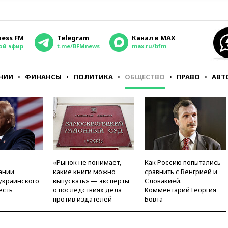
ness FM
Telegram
Канал в MAX
ой эфир
t.me/BFMnews
max.ru/bfm
НИИ
ФИНАНСЫ
ПОЛИТИКА
ОБЩЕСТВО
ПРАВО
АВТ
«Рынок не понимает,
Как Россию попытались
ании
какие книги можно
сравнить с Венгрией и
украинского
выпускать» — эксперты
Словакией.
есть
о последствиях дела
Комментарий Георгия
против издателей
Бовта