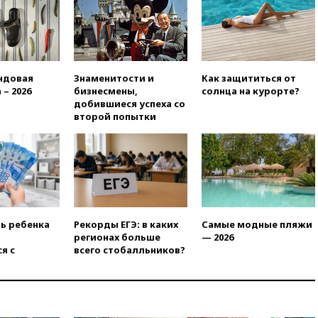
нуждаются в дальнобойных
ракетах и системах Patriot
00:01
Трамп заявил о
необходимости пополнения
арсенала США
ндовая
Знаменитости и
Как защититься от
вчера, 23:28
Слуцкий призвал
 – 2026
бизнесмены,
солнца на курорте?
признать «Яблоко»
добившиеся успеха со
нежелательной организацией
второй попытки
вчера, 23:15
В Смоленске
ребенок и женщина погибли
при падении деревьев во
время урагана
вчера, 22:55
В Москве в
пятницу ожидаются ливни
ть ребенка
Рекорды ЕГЭ: в каких
Самые модные пляжи
вчера, 22:35
Винисиус
регионах больше
— 2026
продлил контракт с «Реалом»
я с
всего стобалльников?
до 2032 года
вчера, 22:28
Отказаться от
российского гражданства
станет значительно дороже