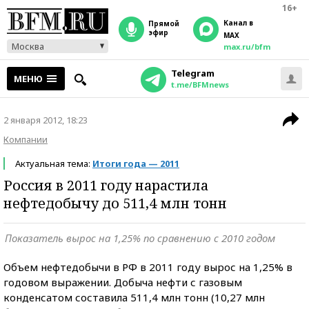
16+
Канал в
прямой
эфир
MAX
Москва
max.ru/bfm
Telegram
МЕНЮ
t.me/BFMnews
2 января 2012, 18:23
Компании
Актуальная тема:
Итоги года — 2011
Россия в 2011 году нарастила
нефтедобычу до 511,4 млн тонн
Показатель вырос на 1,25% по сравнению с 2010 годом
Объем нефтедобычи в РФ в 2011 году вырос на 1,25% в
годовом выражении. Добыча нефти с газовым
конденсатом составила 511,4 млн тонн (10,27 млн