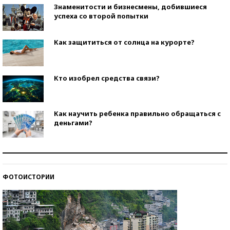
Знаменитости и бизнесмены, добившиеся
успеха со второй попытки
Как защититься от солнца на курорте?
Кто изобрел средства связи?
Как научить ребенка правильно обращаться с
деньгами?
Рекорды ЕГЭ: в каких регионах больше всего
стобалльников?
ФОТОИСТОРИИ
Самые модные пляжи — 2026