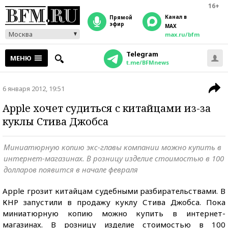
16+
Канал в
прямой
эфир
MAX
Москва
max.ru/bfm
Telegram
МЕНЮ
t.me/BFMnews
6 января 2012, 19:51
Apple хочет судиться с китайцами из-за
куклы Стива Джобса
Миниатюрную копию экс-главы компании можно купить в
интернет-магазинах. В розницу изделие стоимостью в 100
долларов появится в начале февраля
Apple грозит китайцам судебными разбирательствами. В
КНР запустили в продажу куклу Стива Джобса. Пока
миниатюрную копию можно купить в интернет-
магазинах. В розницу изделие стоимостью в 100