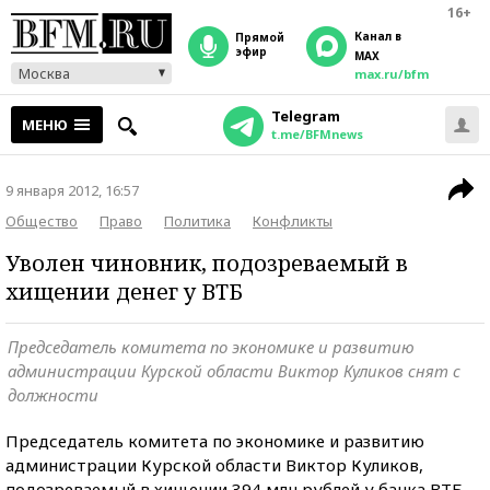
16+
Канал в
прямой
эфир
MAX
Москва
max.ru/bfm
Telegram
МЕНЮ
t.me/BFMnews
9 января 2012, 16:57
Общество
Право
Политика
Конфликты
Уволен чиновник, подозреваемый в
хищении денег у ВТБ
Председатель комитета по экономике и развитию
администрации Курской области Виктор Куликов снят с
должности
Председатель комитета по экономике и развитию
администрации Курской области Виктор Куликов,
подозреваемый в хищении 394 млн рублей у банка ВТБ,