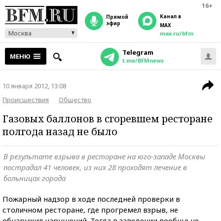
16+
Канал в
прямой
эфир
MAX
Москва
max.ru/bfm
Telegram
МЕНЮ
t.me/BFMnews
10 января 2012, 13:08
Происшествия
Общество
Газовых баллонов в сгоревшем ресторане
полгода назад не было
В результате взрыва в ресторане на юго-западе Москвы
пострадал 41 человек, из них 28 проходят лечение в
больницах города
Пожарный надзор в ходе последней проверки в
столичном ресторане, где прогремел взрыв, не
обнаружил нарушений. Тогда в заведении вообще не