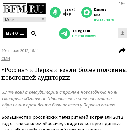
16+
Канал в
прямой
эфир
MAX
Москва
max.ru/bfm
Telegram
МЕНЮ
t.me/BFMnews
10 января 2012, 16:11
СМИ
«Россия» и Первый взяли более половины
новогодней аудитории
32,1% всей телеаудитории страны в новогоднюю ночь
смотрели «Огонек на Шаболовке», а доля просмотра
обращения президента больше всего у Первого канала
Большинство российских телезрителей встречали 2012
год с телеканалом «Россия», свидетельствуют данные
TNS GallupMedia. Новогодний мюзикл «Новые