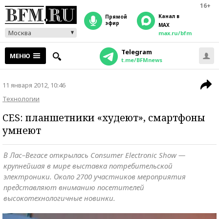
16+
Канал в
прямой
эфир
MAX
Москва
max.ru/bfm
Telegram
МЕНЮ
t.me/BFMnews
11 января 2012, 10:46
Технологии
CES: планшетники «худеют», смартфоны
умнеют
В Лас–Вегасе открылась Consumer Electronic Show —
крупнейшая в мире выставка потребительской
электроники. Около 2700 участников мероприятия
представляют вниманию посетителей
высокотехнологичные новинки.