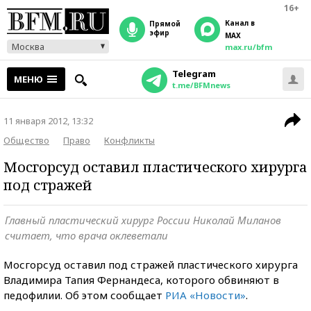
16+
Канал в
прямой
эфир
MAX
Москва
max.ru/bfm
Telegram
МЕНЮ
t.me/BFMnews
11 января 2012, 13:32
Общество
Право
Конфликты
Мосгорсуд оставил пластического хирурга
под стражей
Главный пластический хирург России Николай Миланов
считает, что врача оклеветали
Мосгорсуд оставил под стражей пластического хирурга
Владимира Тапия Фернандеса, которого обвиняют в
педофилии. Об этом сообщает
РИА «Новости»
.