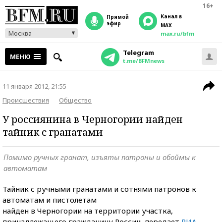
16+
Канал в
прямой
эфир
MAX
Москва
max.ru/bfm
Telegram
МЕНЮ
t.me/BFMnews
11 января 2012, 21:55
Происшествия
Общество
У россиянина в Черногории найден
тайник с гранатами
Помимо ручных гранат, изъяты патроны и обоймы к
автоматам
Тайник с ручными гранатами и сотнями патронов к
автоматам и пистолетам
найден в Черногории на территории участка,
принадлежащего гражданину России, передает
РИА