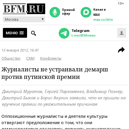
16+
Канал в
прямой
эфир
MAX
Москва
max.ru/bfm
Telegram
МЕНЮ
t.me/BFMnews
13 января 2012, 16:47
Общество
СМИ
Конфликты
Журналисты не устраивали демарш
против путинской премии
Дмитрий Муратов, Сергей Пархоменко, Владимир Познер,
Дмитрий Быков и Борис Акунин заявили, что не пришли на
вручение премии по уважительным причинам
Оппозиционные журналисты и деятели культуры
отвергают предположение о том, что они
демонстративно отказались получить журналистскую