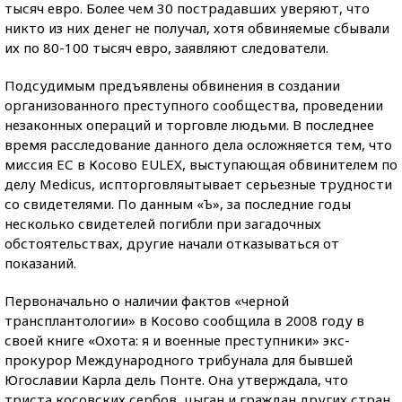
тысяч евро. Более чем 30 пострадавших уверяют, что
никто из них денег не получал, хотя обвиняемые сбывали
их по 80-100 тысяч евро, заявляют следователи.
Подсудимым предъявлены обвинения в создании
организованного преступного сообщества, проведении
незаконных операций и торговле людьми. В последнее
время расследование данного дела осложняется тем, что
миссия ЕС в Косово EULEX, выступающая обвинителем по
делу Medicus, испторговляытывает серьезные трудности
со свидетелями. По данным «Ъ», за последние годы
несколько свидетелей погибли при загадочных
обстоятельствах, другие начали отказываться от
показаний.
Первоначально о наличии фактов «черной
трансплантологии» в Косово сообщила в 2008 году в
своей книге «Охота: я и военные преступники» экс-
прокурор Международного трибунала для бывшей
Югославии Карла дель Понте. Она утверждала, что
триста косовских сербов, цыган и граждан других стран