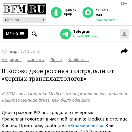
16+
Канал в
прямой
эфир
MAX
Москва
max.ru/bfm
Telegram
МЕНЮ
t.me/BFMnews
17 января 2012, 09:42
Медицина
Финансы
Право
Конфликты
В Косово двое россиян пострадали от
«черных трансплантологов»
В 2008 году в клинике Medicus им вырезали почки, заплатив
намного меньше денег, чем было обещано
Двое граждан РФ пострадали от «черных
трансплантологов» в частной клинике Medicus в столице
Косово Приштине, сообщает
«Коммерсантъ»
. Как
рассказал изданию представитель СКР Владимир