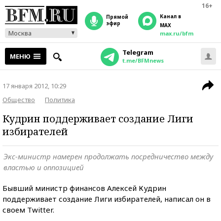
16+
Канал в
прямой
эфир
MAX
Москва
max.ru/bfm
Telegram
МЕНЮ
t.me/BFMnews
17 января 2012, 10:29
Общество
Политика
Кудрин поддерживает создание Лиги
избирателей
Экс-министр намерен продолжать посредничество между
властью и оппозицией
Бывший министр финансов Алексей Кудрин
поддерживает создание Лиги избирателей, написал он в
своем Twitter.