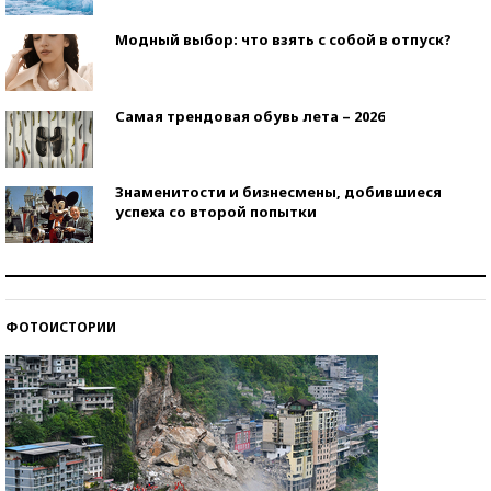
Модный выбор: что взять с собой в отпуск?
Самая трендовая обувь лета – 2026
Знаменитости и бизнесмены, добившиеся
успеха со второй попытки
Как защититься от солнца на курорте?
ФОТОИСТОРИИ
Кто изобрел средства связи?