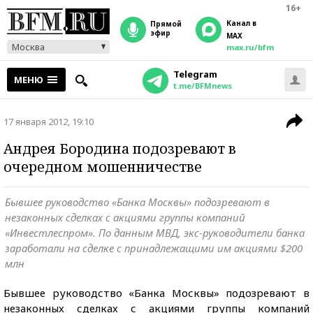
16+
Канал в
прямой
эфир
MAX
Москва
max.ru/bfm
Telegram
МЕНЮ
t.me/BFMnews
17 января 2012, 19:10
Андрея Бородина подозревают в
очередном мошенничестве
Бывшее руководство «Банка Москвы» подозревают в
незаконных сделках с акциями группы компаний
«Инвестлеспром». По данным МВД, экс-руководители банка
заработали на сделке с принадлежащими им акциями $200
млн
Бывшее руководство «Банка Москвы» подозревают в
незаконных сделках с акциями группы компаний