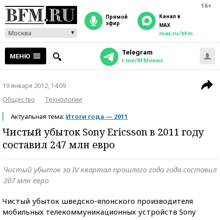
16+
Канал в
прямой
эфир
MAX
Москва
max.ru/bfm
Telegram
МЕНЮ
t.me/BFMnews
19 января 2012, 14:09
Общество
Технологии
Актуальная тема:
Итоги года — 2011
Чистый убыток Sony Ericsson в 2011 году
составил 247 млн евро
Чистый убыток за IV квартал прошлого года года составил
207 млн евро
Чистый убыток шведско-японского производителя
мобильных телекоммуникационных устройств Sony