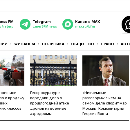
ness FM
Telegram
Канал в MAX
ой эфир
t.me/BFMnews
max.ru/bfm
НИИ
ФИНАНСЫ
ПОЛИТИКА
ОБЩЕСТВО
ПРАВО
АВТ
азрешили
Генпрокуратуре
«Никчемные
во и продажу
передали дело о
разговоры»: с кем на
зких
прошлогодней атаке
самом деле спорит мэр
ких классов
дронов на военные
Москвы. Комментарий
аэродромы
Георгия Бовта