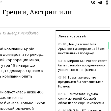
ии
е Греции, Австрии или
 19 января ненадолго
Лента новостей
05:10
Дом детства Нила
ой компании Apple
Армстронга впервые за 38 лет
выставили на продажу
д долларов, это рекорд
кой корпорации мира,
04:00
Мирошник: России стоит
 утра 19 января до
быть готовой к продолжению
украинского конфликта
1,37 доллара. Однако к
ь компании опять
03:16
Трамп заявил, что
предпочел бы соглашение с
Ираном
ии опустилась ниже 400
02:06
Лантратова: судьба
находится на
сотни жителей Курской
е бизнеса. Только Exxon
области все еще неизвестна
 высокой рыночной
01:10
МИД РФ: ЕС пытается