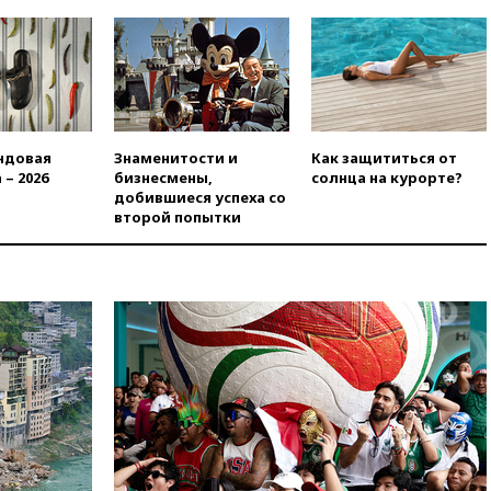
вчера, 18:45
Крупнейший
склад маркетплейса Rozetka
сгорел под Киевом
вчера, 18:35
Джаред Лето
лишился роли в фильме
Барри Левинсона на фоне
обвинений в насилии
ндовая
Знаменитости и
Как защититься от
 – 2026
бизнесмены,
солнца на курорте?
вчера, 18:28
Выборы ректора
добившиеся успеха со
ГИТИСа перенесены на «после
второй попытки
1 ноября»
вчера, 18:15
Путин указал на
нехватку врачей в
Белгородской области
вчера, 17:58
ЕС отменил
временную защиту для
военнообязанных украинцев
вчера, 17:45
Шуваев сообщил
об учащении атак ВСУ на
Белгородскую область
вчера, 17:35
Шуваев за два с