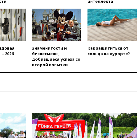
сти
интеллекта
вчера, 21:15
Путин обсудил с
Машковым 150-летие Союза
театральных деятелей
вчера, 20:47
Newsweek:
«взрывная» диарея охватила
47 из 50 штатов США
вчера, 20:35
ПВО за 12 часов
ндовая
Знаменитости и
Как защититься от
сбила 200 украинских
 – 2026
бизнесмены,
солнца на курорте?
беспилотников
добившиеся успеха со
второй попытки
вчера, 20:20
Третий комплект
золотых медалей выиграли на
ЧЕ российские синхронистки
вчера, 20:15
ТАСС: жизни
главы «Уралдронзавода»
после взрыва ничего не
угрожает
вчера, 20:08
По всей Грузии
снова отключилось
электричество
вчера, 20:00
Зеленский связал