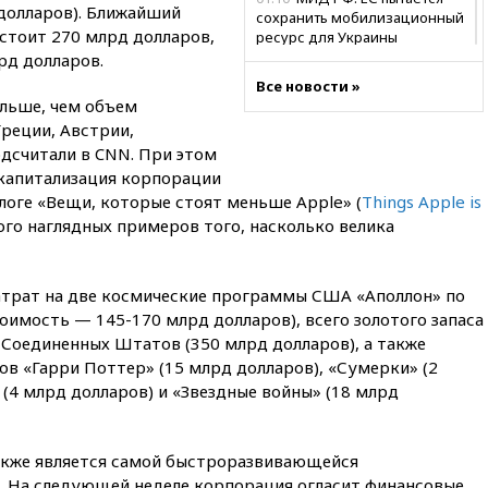
 долларов). Ближайший
сохранить мобилизационный
стоит 270 млрд долларов,
ресурс для Украины
лрд долларов.
00:05
Девочка с «маской
Все новости »
Бэтмена» показала лицо
ольше, чем объем
после последней операции
реции, Австрии,
вчера, 23:35
Российского
дсчитали в CNN. При этом
историка Артема Кирпиченка
 капитализация корпорации
арестовали в Израиле
блоге «Вещи, которые стоят меньше Apple» (
Things Apple is
вчера, 23:23
«Спартак»
ого наглядных примеров того, насколько велика
разгромил «Оренбург» в
Кубке России
вчера, 23:00
Пост Дмитриева в
атрат на две космические программы США «Аполлон» по
X о миграционном кризисе в
тоимость — 145-170 млрд долларов), всего золотого запаса
Сеуте набрал миллион
Соединенных Штатов (350 млрд долларов), а также
просмотров
в «Гарри Поттер» (15 млрд долларов), «Сумерки» (2
вчера, 22:49
Минпромторг:
 (4 млрд долларов) и «Звездные войны» (18 млрд
банкротство «Кванта» не
означает прекращения
производства телевизоров в
акже является самой быстроразвивающейся
РФ
. На следующей неделе корпорация огласит финансовые