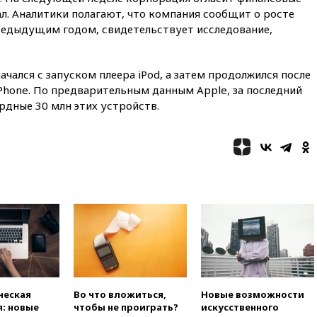
вчера, 22:35
Семь грузовых
л. Аналитики полагают, что компания сообщит о росте
вагонов сошли с рельсов в
редыдущим годом, свидетельствует исследование,
Оренбургской области
вчера, 22:22
Минфин: в июле
выросли нефтегазовые
чался с запуском плеера iPod, а затем продолжился после
доходы российского бюджета
Phone. По предварительным данным Apple, за последний
вчера, 22:15
Аксаков: ЦБ
рдные 30 млн этих устройств.
согласовал первый стандарт
исламского банкинга
вчера, 21:43
Организаторы
«Интервидения»
подтвердили, что конкурс
пройдет в Саудовской Аравии
вчера, 21:35
Машков: в РФ
подготовили концепцию
развития театрального
искусства до 2035 года
вчера, 21:21
Правительство
РФ разрешило продажу
бензина старых
ческая
Во что вложиться,
Новые возможности
экологических классов
: новые
чтобы не проиграть?
искусственного