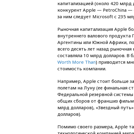
капитализацией (около 420 млрд
конкурент Apple — PetroChina — 
за ним следует Microsoft с 235 м
Рыночная капитализация Apple б
внутреннего валового продукта Г
Аргентины или Южной Африки, по
всего десять лет назад рыночная
составляла 10 млрд долларов. В 
Worth More Than
) приводится мн
стоимость компании.
Например, Apple стоит больше з
полетам на Луну (ее финальная с
Федеральной резервной системы 
общих сборов от франшиз фильмо
млрд долларов), «Звездный путь»
долларов).
Помимо своего размера, Apple т
технологической компанией мира