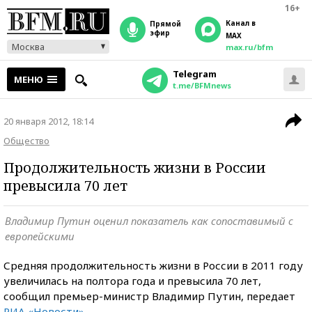
16+
Канал в
прямой
эфир
MAX
Москва
max.ru/bfm
Telegram
МЕНЮ
t.me/BFMnews
20 января 2012, 18:14
Общество
Продолжительность жизни в России
превысила 70 лет
Владимир Путин оценил показатель как сопоставимый с
европейскими
Средняя продолжительность жизни в России в 2011 году
увеличилась на полтора года и превысила 70 лет,
сообщил премьер-министр Владимир Путин, передает
РИА «Новости»
.