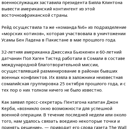
военнослужащих заставила президента Билла Клинтона
вывести американский контингент из этой
восточноафриканской страны.
Рейд осуществила та же «команда №6» из подразделение
«морских котиков», которая участвовала в уничтожении
Усамы Бен Ладена в Пакистане в мае прошлого года.
32-летняя американка Джессика Бьюкенен и 60-летний
датчанин Пол Хаген Тистед работали в Сомали в составе
международной благотворительной миссии,
осуществлявшей разминирование в районах бывших
военных конфликтов. Их взяла в заложники неизвестная
сомалийская группировка 25 октября прошлого года, и с
тех пор о них толком ничего не было известно.
Как заявил пресс-секретарь Пентагона капитан Джон
Керби, «возникло окно возможности для успешной
военной операции. В течение последней недели или около
того, нам удалось связать воедино некоторые точки и
принять решение», — приводит его слова газета The Wall