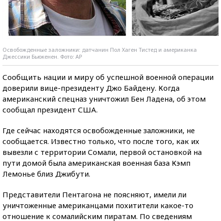
Освобожденные заложники: датчанин Пол Хаген Тистед и американка
Джессики Бьюкенен. Фото: AP
Сообщить нации и миру об успешной военной операции
доверили вице-президенту Джо Байдену. Когда
американский спецназ уничтожил Бен Ладена, об этом
сообщал президент США.
Где сейчас находятся освобожденные заложники, не
сообщается. Известно только, что после того, как их
вывезли с территории Сомали, первой остановкой на
пути домой была американская военная база Кэмп
Лемонье близ Джибути.
Представители Пентагона не поясняют, имели ли
уничтоженные американцами похитители какое-то
отношение к сомалийским пиратам. По сведениям