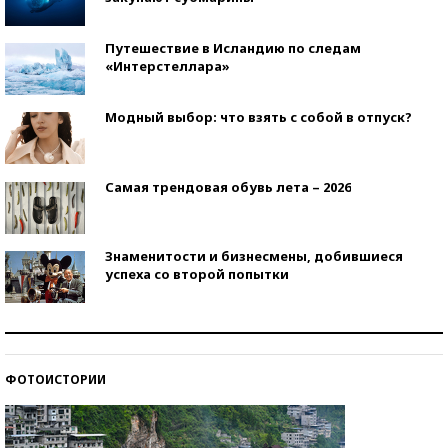
Путешествие в Исландию по следам
«Интерстеллара»
Модный выбор: что взять с собой в отпуск?
Самая трендовая обувь лета – 2026
Знаменитости и бизнесмены, добившиеся
успеха со второй попытки
Как защититься от солнца на курорте?
ФОТОИСТОРИИ
Кто изобрел средства связи?