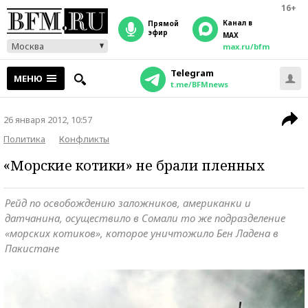
16+
Канал в
прямой
эфир
MAX
Москва
max.ru/bfm
Telegram
МЕНЮ
t.me/BFMnews
26 января 2012, 10:57
Политика
Конфликты
«Морские котики» не брали пленных
Рейд по освобождению заложников, американки и
датчанина, осуществило в Сомали то же подразделение
«морских котиков», которое уничтожило Бен Ладена в
Пакистане