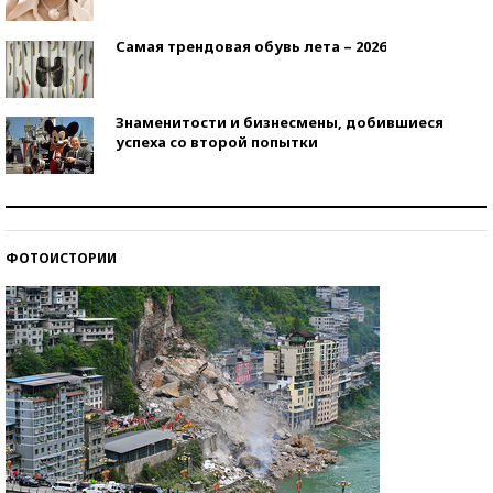
Самая трендовая обувь лета – 2026
Знаменитости и бизнесмены, добившиеся
успеха со второй попытки
Как защититься от солнца на курорте?
ФОТОИСТОРИИ
Кто изобрел средства связи?