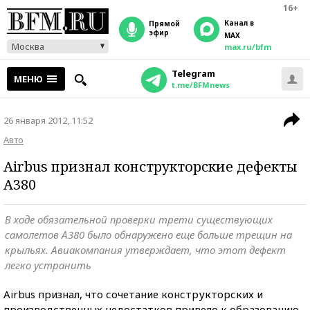
16+
Канал в
прямой
эфир
MAX
Москва
max.ru/bfm
Telegram
МЕНЮ
t.me/BFMnews
26 января 2012, 11:52
Авто
Airbus признал конструкторские дефекты
А380
В ходе обязательной проверки трети существующих
самолетов А380 было обнаружено еще больше трещин на
крыльях. Авиакомпания утверждает, что этот дефект
легко устранить
Airbus признал, что сочетание конструкторских и
производственных недостатков привело к образованию