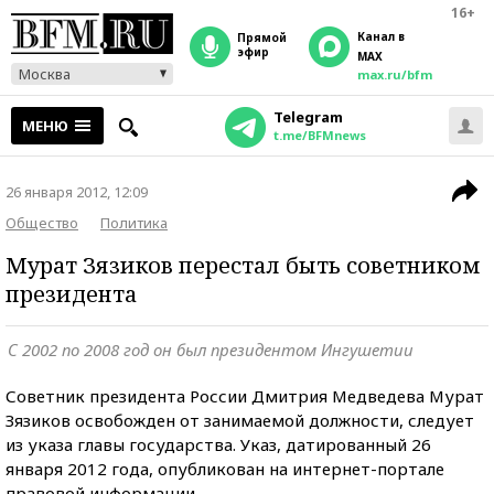
16+
Канал в
прямой
эфир
MAX
Москва
max.ru/bfm
Telegram
МЕНЮ
t.me/BFMnews
26 января 2012, 12:09
Общество
Политика
Мурат Зязиков перестал быть советником
президента
С 2002 по 2008 год он был президентом Ингушетии
Советник президента России Дмитрия Медведева Мурат
Зязиков освобожден от занимаемой должности, следует
из указа главы государства. Указ, датированный 26
января 2012 года, опубликован на интернет-портале
правовой информации.