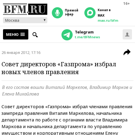
16+
Канал в
прямой
эфир
MAX
Москва
max.ru/bfm
Telegram
МЕНЮ
t.me/BFMnews
26 января 2012, 17:16
Совет директоров «Газпрома» избрал
новых членов правления
В его состав вошли Виталий Маркелов, Владимир Марков и
Елена Михайлова
Совет директоров «Газпрома» избрал членами правления
зампреда правления Виталия Маркелова, начальника
департамента по работе с органами власти Владимира
Маркова и начальника департамента по управлению
имуществом и корпоративным отношениям Елену