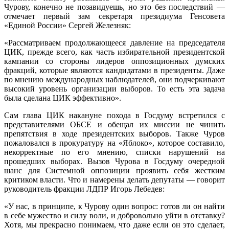
Чурову, конечно не позавидуешь, но это без последствий —
отмечает первый зам секретаря президиума Генсовета
«Единой России» Сергей Железняк:
«Рассматриваем продолжающееся давление на председателя
ЦИК, прежде всего, как часть избирательной президентской
кампании со стороны лидеров оппозиционных думских
фракций, которые являются кандидатами в президенты. Даже
по мнению международных наблюдателей, они подчеркивают
высокий уровень организации выборов. То есть эта задача
была сделана ЦИК эффективно».
Сам глава ЦИК накануне похода в Госдуму встретился с
представителями ОБСЕ и обещал их миссии не чинить
препятствия в ходе президентских выборов. Также Чуров
пожаловался в прокуратуру на «Яблоко», которое составило,
некорректные по его мнению, списки нарушений на
прошедших выборах. Вызов Чурова в Госдуму очередной
шанс для Системной оппозиции проявить себя жестким
критиком власти. Что и намерены делать депутаты — говорит
руководитель фракции ЛДПР Игорь Лебедев:
«У нас, в принципе, к Чурову один вопрос: готов ли он найти
в себе мужество и силу воли, и добровольно уйти в отставку?
Хотя, мы прекрасно понимаем, что даже если он это сделает,