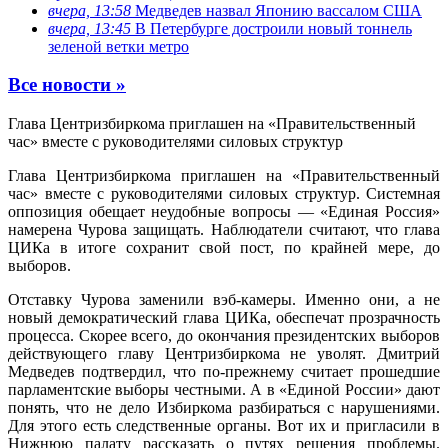
вчера, 13:58
Медведев назвал Японию вассалом США
вчера, 13:45
В Петербурге достроили новый тоннель
зеленой ветки метро
Все новости »
Глава Центризбиркома приглашен на «Правительственный
час» вместе с руководителями силовых структур
Глава Центризбиркома приглашен на «Правительственный
час» вместе с руководителями силовых структур. Системная
оппозиция обещает неудобные вопросы — «Единая Россия»
намерена Чурова защищать. Наблюдатели считают, что глава
ЦИКа в итоге сохранит свой пост, по крайней мере, до
выборов.
Отставку Чурова заменили вэб-камеры. Именно они, а не
новый демократический глава ЦИКа, обеспечат прозрачность
процесса. Скорее всего, до окончания президентских выборов
действующего главу Центризбиркома не уволят. Дмитрий
Медведев подтвердил, что по-прежнему считает прошедшие
парламентские выборы честными. А в «Единой России» дают
понять, что не дело Избиркома разбираться с нарушениями.
Для этого есть следственные органы. Вот их и пригласили в
Нижнюю палату рассказать о путях решения проблемы.