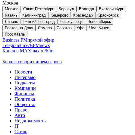
Москва
Москва
Санкт-Петербург
Барнаул
Вологда
Екатеринбург
Казань
Калининград
Кемерово
Краснодар
Красноярск
Липецк
Нижний Новгород
Новокузнецк
Новосибирск
Ростов-на-Дону
Самара
Саратов
Уфа
Челябинск
Ярославль
Business FM
прямой эфир
Telegram
t.me/BFMnews
Канал в MAX
max.ru/bfm
Бизнес говорит:
ищем героев
Новости
Интервью
Подкасты
Компании
Финансы
Политика
Общество
Право
Авто
Недвижимость
IT
Стиль