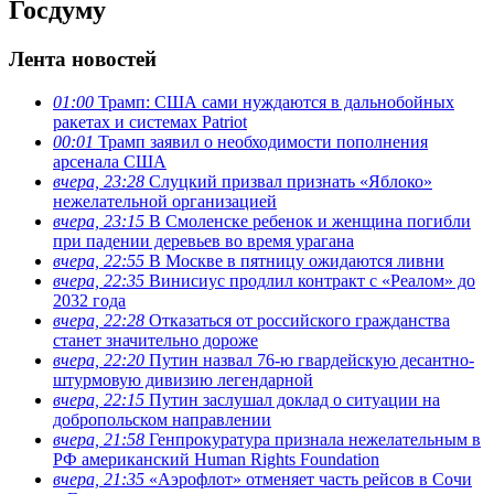
Госдуму
Лента новостей
01:00
Трамп: США сами нуждаются в дальнобойных
ракетах и системах Patriot
00:01
Трамп заявил о необходимости пополнения
арсенала США
вчера, 23:28
Слуцкий призвал признать «Яблоко»
нежелательной организацией
вчера, 23:15
В Смоленске ребенок и женщина погибли
при падении деревьев во время урагана
вчера, 22:55
В Москве в пятницу ожидаются ливни
вчера, 22:35
Винисиус продлил контракт с «Реалом» до
2032 года
вчера, 22:28
Отказаться от российского гражданства
станет значительно дороже
вчера, 22:20
Путин назвал 76-ю гвардейскую десантно-
штурмовую дивизию легендарной
вчера, 22:15
Путин заслушал доклад о ситуации на
добропольском направлении
вчера, 21:58
Генпрокуратура признала нежелательным в
РФ американский Human Rights Foundation
вчера, 21:35
«Аэрофлот» отменяет часть рейсов в Сочи