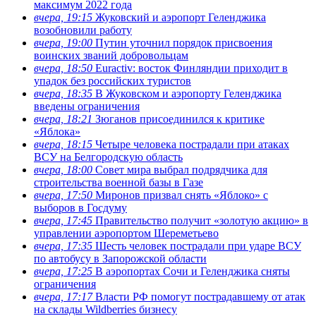
максимум 2022 года
вчера, 19:15
Жуковский и аэропорт Геленджика
возобновили работу
вчера, 19:00
Путин уточнил порядок присвоения
воинских званий добровольцам
вчера, 18:50
Euractiv: восток Финляндии приходит в
упадок без российских туристов
вчера, 18:35
В Жуковском и аэропорту Геленджика
введены ограничения
вчера, 18:21
Зюганов присоединился к критике
«Яблока»
вчера, 18:15
Четыре человека пострадали при атаках
ВСУ на Белгородскую область
вчера, 18:00
Совет мира выбрал подрядчика для
строительства военной базы в Газе
вчера, 17:50
Миронов призвал снять «Яблоко» с
выборов в Госдуму
вчера, 17:45
Правительство получит «золотую акцию» в
управлении аэропортом Шереметьево
вчера, 17:35
Шесть человек пострадали при ударе ВСУ
по автобусу в Запорожской области
вчера, 17:25
В аэропортах Сочи и Геленджика сняты
ограничения
вчера, 17:17
Власти РФ помогут пострадавшему от атак
на склады Wildberries бизнесу