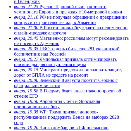
и Геленджик
вчера, 21:25
Руслан Терновой выиграл золото
чемпионата Европы в прыжках с 10-метровой вышки
вчера, 21:10
РФ не получала обращений о прекращении
концессии строительства ж/д в Армении
вчера, 21:00
В России вновь обсуждают эксперимент по
онлайн-продаже алкоголя
вчера, 20:45
Матвиенко: россиянам могут рекомендовать
не посещать Армению
вчера, 20:35
ПВО за день сбила еще 281 украинский
беспилотник над Россией
вчера, 20:27
Ямпольская призвала оптимизировать
олимпиады для поступления в вузы
вчера, 20:15
Минтранс предложил оплачивать защиту
дорог от БПЛА из средств на ремонт
вчера, 20:00
Зеленский 8 августа посетит Сербию с
официальным визитом
вчера, 19:58
В Госдуму будет внесен законопроект об
отмене ЕГЭ
вчера, 19:50
Аэропорты Сочи и Ярославля
приостановили работу
вчера, 19:35
WP: Трамп призвал доноров-
республиканцев поддержать Вэнса на выборах 2028
года
вчера, 19:20
Число ломбардов в РФ превысило