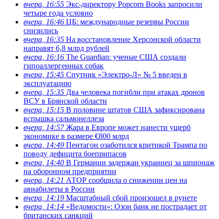
вчера, 16:55
Экс-директору Popcorn Books запросили
четыре года условно
вчера, 16:46
ЦБ: международные резервы России
снизились
вчера, 16:35
На восстановление Херсонской области
направят 6,8 млрд рублей
вчера, 16:16
The Guardian: ученые США создали
гипоаллергенных собак
вчера, 15:45
Спутник «Электро-Л» № 5 введен в
эксплуатацию
вчера, 15:35
Два человека погибли при атаках дронов
ВСУ в Брянской области
вчера, 15:15
В половине штатов США зафиксирована
вспышка сальмонеллеза
вчера, 14:57
Жара в Европе может нанести ущерб
экономике в размере €800 млрд
вчера, 14:49
Пентагон озаботился критикой Трампа по
поводу дефицита боеприпасов
вчера, 14:40
В Германии задержан украинец за шпионаж
на оборонном предприятии
вчера, 14:21
АТОР сообщила о снижении цен на
авиабилеты в России
вчера, 14:19
Масштабный сбой произошел в рунете
вчера, 14:14
«Ведомости»: Озон банк не пострадает от
британских санкций