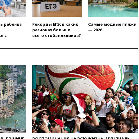
Popcorn Books запросили
четыре года условно
вчера, 16:46
ЦБ:
международные резервы
ть ребенка
Рекорды ЕГЭ: в каких
Самые модные пляжи
России снизились
регионах больше
— 2026
я с
всего стобалльников?
вчера, 16:35
На
восстановление Херсонской
области направят 6,8 млрд
рублей
вчера, 16:16
The Guardian:
ученые США создали
гипоаллергенных собак
вчера, 15:45
Спутник
«Электро-Л» № 5 введен в
эксплуатацию
вчера, 15:35
Два человека
погибли при атаках дронов
ВСУ в Брянской области
вчера, 15:15
В половине
штатов США зафиксирована
вспышка сальмонеллеза
В ЧУНЦИНЕ
ВОСПОМИНАНИЯ НА ВСЮ ЖИЗНЬ. МУНДИАЛЬ