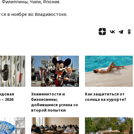
, Филиппины, Чили, Япония.
вчера, 20:15
Минтранс
предложил оплачивать
ся в ноябре во Владивостоке.
защиту дорог от БПЛА из
средств на ремонт
вчера, 20:00
Зеленский 8
августа посетит Сербию с
официальным визитом
вчера, 19:58
В Госдуму будет
внесен законопроект об
отмене ЕГЭ
вчера, 19:50
Аэропорты Сочи и
Ярославля приостановили
работу
вчера, 19:35
WP: Трамп
ндовая
Знаменитости и
Как защититься от
призвал доноров-
 – 2026
бизнесмены,
солнца на курорте?
республиканцев поддержать
добившиеся успеха со
Вэнса на выборах 2028 года
второй попытки
вчера, 19:20
Число ломбардов
в РФ превысило максимум
2022 года