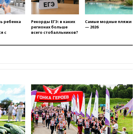
вчера, 19:15
Жуковский и
аэропорт Геленджика
возобновили работу
вчера, 19:00
Путин уточнил
ть ребенка
Рекорды ЕГЭ: в каких
Самые модные пляжи
порядок присвоения воинских
регионах больше
— 2026
званий добровольцам
я с
всего стобалльников?
вчера, 18:50
Euractiv: восток
Финляндии приходит в упадок
без российских туристов
вчера, 18:35
В Жуковском и
аэропорту Геленджика
введены ограничения
вчера, 18:21
Зюганов
присоединился к критике
«Яблока»
вчера, 18:15
Четыре человека
пострадали при атаках ВСУ на
Белгородскую область
вчера, 18:00
Совет мира
выбрал подрядчика для
строительства военной базы в