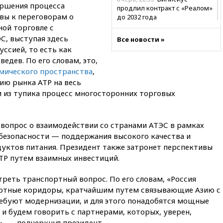
ершения процесса
продлил контракт с «Реалом»
вы к переговорам о
до 2032 года
ной торговле с
вчера, 22:28
Отказаться от
С, выступая здесь
Все новости »
российского гражданства
ссией, то есть как
станет значительно дороже
дев. По его словам, это,
вчера, 22:20
Путин назвал 76-ю
мического пространства
,
гвардейскую десантно-
ию рынка АТР на весь
штурмовую дивизию
и из тупика процесс многосторонних торговых
легендарной
вчера, 22:15
Путин заслушал
доклад о ситуации на
 вопрос о взаимодействии со странами АТЭС в рамках
добропольском направлении
безопасности — поддержания высокого качества и
вчера, 21:58
Генпрокуратура
уктов питания. Президент также затронет перспективы
признала нежелательным в
АТР путем взаимных инвестиций.
РФ американский Human
Rights Foundation
реть транспортный вопрос. По его словам, «Россия
вчера, 21:35
«Аэрофлот»
ортные коридоры, кратчайшим путем связывающие Азию с
отменяет часть рейсов в Сочи
ребуют модернизации, и для этого понадобятся мощные
и Геленджик
, и будем говорить с партнерами, которых, уверен,
вчера, 21:25
Руслан Терновой
, — подчеркнул президент.