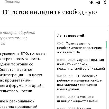
Политика
 ТС готов наладить свободную
же намерен обсудить
Лента новостей
ерах экономики,
мом
00:01
Трамп заявил о
необходимости пополнения
арсенала США
упления в ВТО, готова в
смотреть возможность
вчера, 23:28
Слуцкий призвал
одной торговли со
признать «Яблоко»
нежелательной организацией
бщается в статье
«Интеграция — в целях
вчера, 23:15
В Смоленске
ах процветания»,
ребенок и женщина погибли
при падении деревьев во
щего форума, который в
время урагана
тельством России.
вчера, 22:55
В Москве в
ние к региональной
пятницу ожидаются ливни
ственно правильный
вчера, 22:35
Винисиус