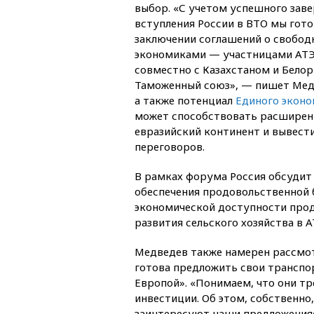
выбор. «С учетом успешного зав
вступления России в ВТО мы гото
заключении соглашений о свобод
экономиками — участницами АТЭ
совместно с Казахстаном и Белору
Таможенный союз», — пишет Медве
а также потенциал
Единого эконо
может способствовать расширен
евразийский континент и вывест
переговоров.
В рамках форума Россия обсудит
обеспечения продовольственной 
экономической доступности прод
развития сельского хозяйства в 
Медведев также намерен рассмот
готова предложить свои трансп
Европой». «Понимаем, что они т
инвестиции. Об этом, собственно
заинтересуют наши предложения»