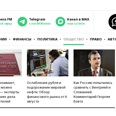
ness FM
Telegram
Канал в MAX
ой эфир
t.me/BFMnews
max.ru/bfm
НИИ
ФИНАНСЫ
ПОЛИТИКА
ОБЩЕСТВО
ПРАВО
АВТ
понимает,
Ослабление рубля и
Как Россию попытались
и можно
подорожание мировой
сравнить с Венгрией и
 — эксперты
нефти. Обзор
Словакией.
виях дела
финансового рынка от 6
Комментарий Георгия
ателей
августа
Бовта