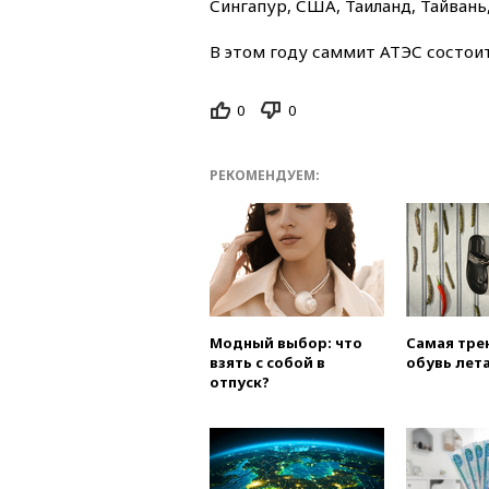
Сингапур, США, Таиланд, Тайвань
В этом году саммит АТЭС состоит
0
0
РЕКОМЕНДУЕМ:
Модный выбор: что
Самая тре
взять с собой в
обувь лета
отпуск?