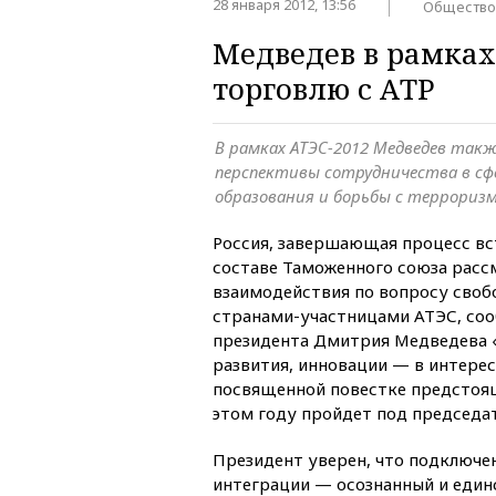
28 января 2012, 13:56
Общество
Медведев в рамках
торговлю с АТР
В рамках АТЭС-2012 Медведев так
перспективы сотрудничества в сф
образования и борьбы с террориз
Россия, завершающая процесс вст
составе Таможенного союза рас
взаимодействия по вопросу своб
странами-участницами АТЭС, соо
президента Дмитрия Медведева 
развития, инновации — в интерес
посвященной повестке предстоя
этом году пройдет под председа
Президент уверен, что подключе
интеграции — осознанный и един