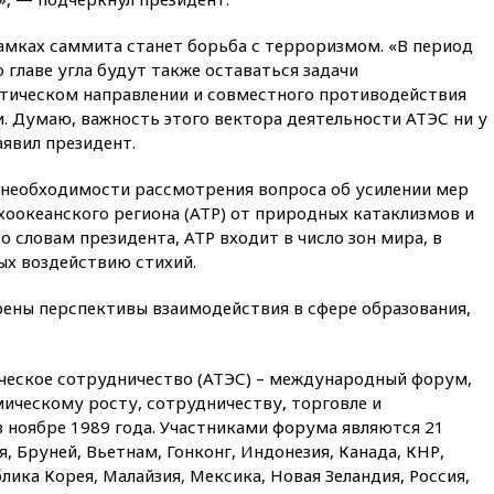
выиграл золото чемпионата
Европы в прыжках с 10-
амках саммита станет борьба с терроризмом. «В период
метровой вышки
 главе угла будут также оставаться задачи
вчера, 21:10
РФ не получала
тическом направлении и совместного противодействия
обращений о прекращении
. Думаю, важность этого вектора деятельности АТЭС ни у
концессии строительства ж/д
в Армении
аявил президент.
вчера, 21:00
В России вновь
 необходимости рассмотрения вопроса об усилении мер
обсуждают эксперимент по
хоокеанского региона (АТР) от природных катаклизмов и
онлайн-продаже алкоголя
о словам президента, АТР входит в число зон мира, в
вчера, 20:45
Матвиенко:
х воздействию стихий.
россиянам могут
рекомендовать не посещать
ены перспективы взаимодействия в сфере образования,
Армению
вчера, 20:35
ПВО за день
сбила еще 281 украинский
ческое сотрудничество (АТЭС) – международный форум,
беспилотник над Россией
ическому росту, сотрудничеству, торговле и
вчера, 20:27
Ямпольская
в ноябре 1989 года. Участниками форума являются 21
призвала оптимизировать
, Бруней, Вьетнам, Гонконг, Индонезия, Канада, КНР,
олимпиады для поступления в
лика Корея, Малайзия, Мексика, Новая Зеландия, Россия,
вузы