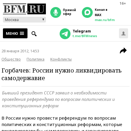
16+
Канал в
прямой
эфир
MAX
Москва
max.ru/bfm
Telegram
МЕНЮ
t.me/BFMnews
28 января 2012, 14:53
Общество
Политика
Конфликты
Горбачев: России нужно ликвидировать
самодержавие
Бывший президент СССР заявил о необходимости
проведения референдума по вопросам политических и
конституционных реформ
В России нужно провести референдум по вопросам
политических и конституционных реформам, которые
ликвидировали бы «самодержавие» и гарантировали